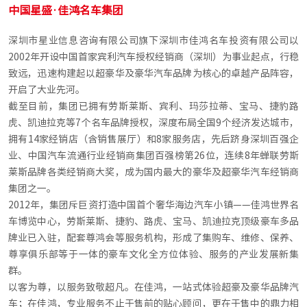
中国星盛·佳鸿名车集团
深圳市星业信息咨询有限公司旗下深圳市佳鸿名车投资有限公司以
2002年开设中国首家宾利汽车授权经销商（深圳）为事业起点，行稳
致远，迅速构建起以超豪华及豪华汽车品牌为核心的卓越产品阵容，
开启了大业先河。
截至目前，集团已拥有劳斯莱斯、宾利、玛莎拉蒂、宝马、捷豹路
虎、凯迪拉克等7个名车品牌授权，深度布局全国9个经济发达城市，
拥有14家经销店（含销售展厅）和8家服务店，先后跻身深圳百强企
业、中国汽车流通行业经销商集团百强榜第26位，连续8年蝉联劳斯
莱斯品牌各类经销商大奖，成为国内最大的豪华及超豪华汽车经销商
集团之一。
2012年，集团斥巨资打造中国首个奢华海边汽车小镇——佳鸿世界名
车博览中心，劳斯莱斯、捷豹、路虎、宝马、凯迪拉克顶级豪车多品
牌业已入驻，配套尊鸿会等服务机构，形成了集购车、维修、保养、
尊享俱乐部等于一体的豪车文化全方位体验、服务的产业发展新集
群。
以客为尊，以服务致敬超凡。在佳鸿，一站式体验超豪及豪华品牌汽
车；在佳鸿，专业服务不止于售前的贴心顾问，更在于售中的鼎力相